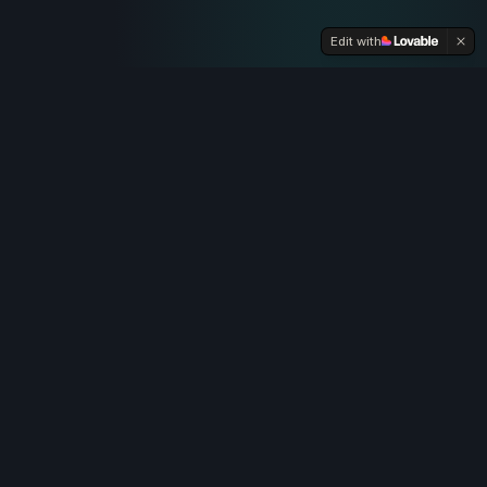
Edit with
Кому подойдёт
эта книга
Новичкам в музыке
Если ты не учился в музшколе и не знаешь
теории, но хочешь, чтобы твои треки в